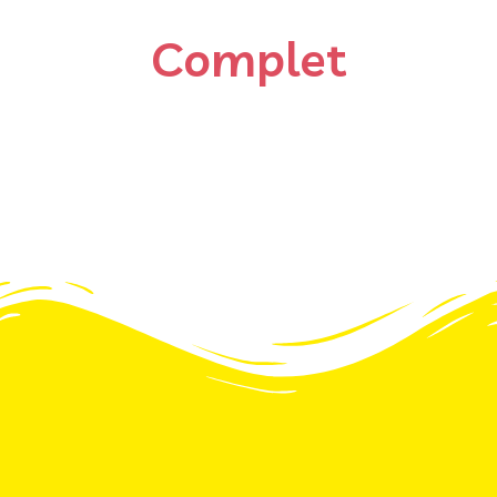
C
o
m
p
l
e
t