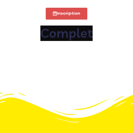
Inscription
C
o
m
p
l
e
t